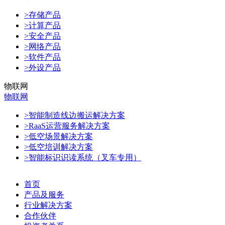
>存储产品
>计算产品
>安全产品
>网络产品
>软件产品
>外设产品
物联网
物联网
>智能制造线边搬运解决方案
>RaaS运营服务解决方案
>低空场景解决方案
>低空培训解决方案
>智能标识识读系统（叉车专用）
首页
产品及服务
行业解决方案
合作伙伴