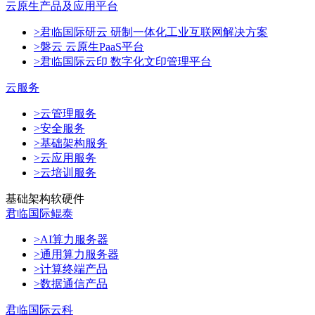
云原生产品及应用平台
>君临国际研云 研制一体化工业互联网解决方案
>磐云 云原生PaaS平台
>君临国际云印 数字化文印管理平台
云服务
>云管理服务
>安全服务
>基础架构服务
>云应用服务
>云培训服务
基础架构软硬件
君临国际鲲泰
>AI算力服务器
>通用算力服务器
>计算终端产品
>数据通信产品
君临国际云科