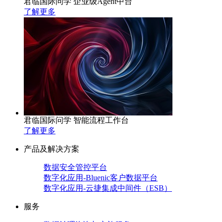
君临国际问学 企业级Agent中台
了解更多
君临国际问学 智能流程工作台
了解更多
产品及解决方案
数据安全管控平台
数字化应用-Bluenic客户数据平台
数字化应用-云捷集成中间件（ESB）
服务